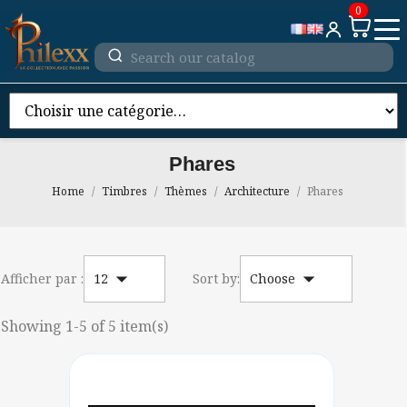
0
Phares
Home
Timbres
Thèmes
Architecture
Phares


Afficher par :
12
Sort by:
Choose
Showing 1-5 of 5 item(s)