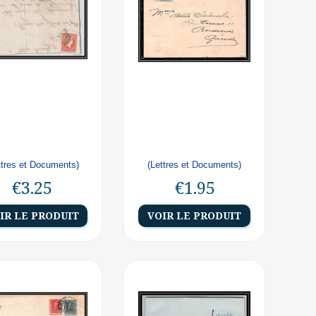
ttres et Documents)
(Lettres et Documents)
€3.25
€1.95
IR LE PRODUIT
VOIR LE PRODUIT