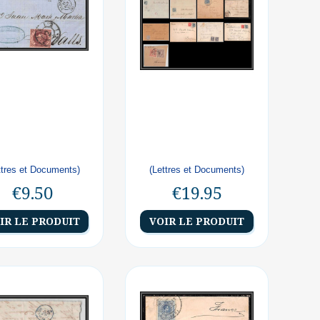
ttres et Documents)
(Lettres et Documents)
€9.50
€19.95
IR LE PRODUIT
VOIR LE PRODUIT